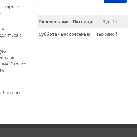
, старого
о
Понедельник - Пятница:
с 9 до 17
ена
Суббота - Воскресенье:
выходной
делиться с
ную
и слоя.
ния. Это все
ть
работы по