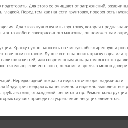
подготовить. Для этого ее очищают от загрязнений, ржавчины
гладкой. Перед тем, как нанести грунтовку, поверхность нужн
зделия. Для этого нужно купить грунтовку, которая предназнач
ультанта любого лакокрасочного магазина, он поможет вам опре
укции. Краску нужно наносить на чистую, обезжиренную и ров
нтовочным составом. Лучше всего наносить краску в два или тр
аликов и кистей, или современным аппаратом высокого давле
остоятельно, если есть опыт, желание и время, а можно довери
укций. Нередко одной покраски недостаточно для надежности
ая Индустрия недорого, качественно и надежно выполнят все 
 труб, лестниц, ограждений, решеток и пр. Ремонт конструкции
оторых случаях проводится укрепление несущих элементов.