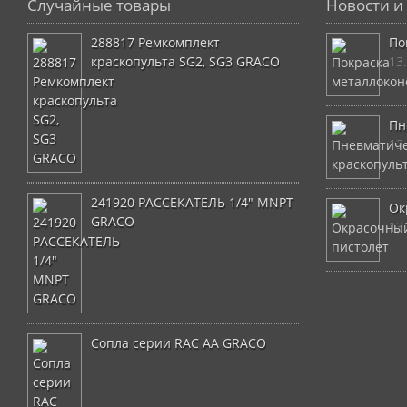
Случайные товары
Новости и 
288817 Ремкомплект
По
краскопульта SG2, SG3 GRACO
13
Пн
13
241920 РАССЕКАТЕЛЬ 1/4″ MNPT
Ок
GRACO
13
Сопла серии RAC AA GRACO