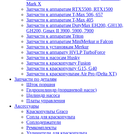
Mark X
Запчасти к аппаратам RTX5500, RTX1500
Запчасти к аппаратам T-Max 506, 657
Запчасти к аппаратам T-Max 405
Запчасти к аппаратам DutyMax EH200, GH130,
GH200, Gmax II 3900, 5900, 7900
Запчасти к аппаратам Triton
Запчасти к аппаратам MiniMerkur и Falcon
Запчасти к установкам Merkur
Запчасти к аппарату HVLP TurboForce
Запчасти к насосам Husky
Запчасти к краскопульту Fusion
Запчасти к краскопульту G15, G40
Запчасти к краскопультам Air Pro (Delta XT)
Запчасти по деталям
Шток поршня
Гидроцилиндр (поршневой насос)
Цилиндр насоса
Платы управления
Аксессуары
Краскопульты Graco
Сопла для краскопульта
Соплодержатели
Ремкомплекты
Удлинители для краскопульта