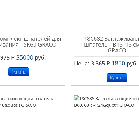
Комплект шпателей для
18C682 Заглажива
ивания - SK60 GRACO
шпатель - B15, 15 см
GRACO
35000
 975
Р
руб.
1850
Цена:
3 365
Р
руб.
Купить
Купить