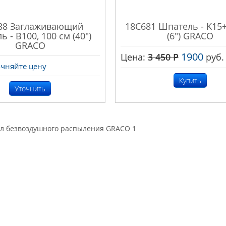
88 Заглаживающий
18C681 Шпатель - K15+
 - B100, 100 см (40")
(6") GRACO
GRACO
1900
Цена:
3 450
Р
руб.
очняйте цену
Купить
Уточнить