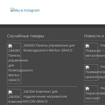
Случайные товары
Новости и 
24A583 Панель управления для
По
безвоздушного Merkur GRACO
13
Пн
13
Ок
246304 Комплект для
13
подключения нагревателя
VISCON GRACO