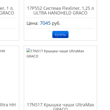
r, 1 л,
17P552 Система Flexliner, 1,25 л
 GRACO
ULTRA HANDHELD GRACO
7045
Цена:
руб.
Купить
ltra HH
17N517 Крышка чаши UltraMax
GRACO