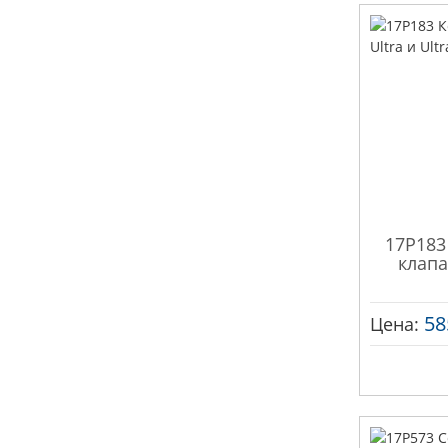
17P183
клапа
58
Цена: