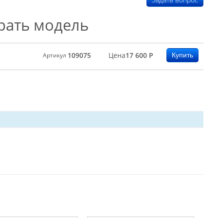
рать модель
109075
Цена
17 600
Р
Артикул