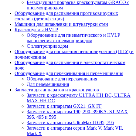
Безвоздушная покраска краскопультом GRACO с
пневмоприводом
Оборудование для распыления противовирусных
составов (дезинфекция)
Машинки для шпаклевки и штукатурки стен
Краскопульты HVLP
Оборудование для пневматического и HVLP
распыления с пневмоприводом
C электроприводом
Оборудование для напыления пенополиуретана (ППУ) и
полимочевины
Оборудование для распыления в электростатическом
поле
Оборудование для перекачивания и перемешивания
Оборудование для перекачивания
Для перемешивания
Запчасти для аппаратов и краскопультов
Запчасти к краскопульту ULTRA HH DC, ULTRA
MAX HH DC
Запчасти к аппаратам GX21, GX FF
Запчасти к аппаратам 190, 290, 390КА, ST MAX
395, 495 и 595
Запчасти к аппаратам UltraMax II 695, 795
Запчасти к аппаратам серии Mark V, Mark VII,
Mark X