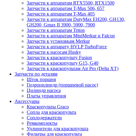
Запчасти к аппаратам RTX5500, RTX1500
Запчасти к аппаратам T-Max 506, 657
Запчасти к аппаратам T-Max 405
Запчасти к аппаратам DutyMax EH200, GH130,
GH200, Gmax II 3900, 5900, 7900
Запчасти к аппаратам Triton
Запчасти к аппаратам MiniMerkur и Falcon
Запчасти к установкам Merkur
Запчасти к аппарату HVLP TurboForce
Запчасти к насосам Husky
Запчасти к краскопульту Fusion
Запчасти к краскопульту G15, G40
Запчасти к краскопультам Air Pro (Delta XT)
Запчасти по деталям
Шток поршня
Гидроцилиндр (поршневой насос)
Цилиндр насоса
Платы управления
Аксессуары
Краскопульты Graco
Сопла для краскопульта
Соплодержатели
Ремкомплекты
Удлинители для краскопульта
Фильтры для краскопульта