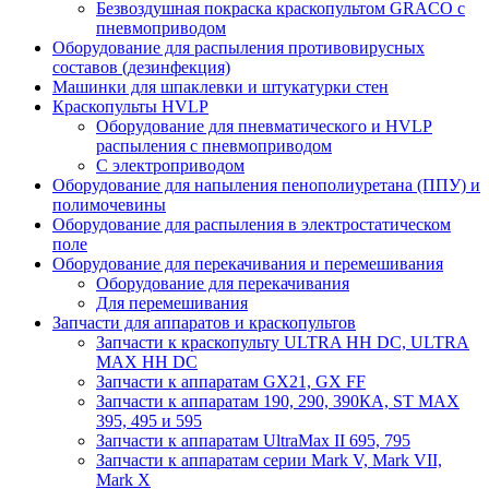
Безвоздушная покраска краскопультом GRACO с
пневмоприводом
Оборудование для распыления противовирусных
составов (дезинфекция)
Машинки для шпаклевки и штукатурки стен
Краскопульты HVLP
Оборудование для пневматического и HVLP
распыления с пневмоприводом
C электроприводом
Оборудование для напыления пенополиуретана (ППУ) и
полимочевины
Оборудование для распыления в электростатическом
поле
Оборудование для перекачивания и перемешивания
Оборудование для перекачивания
Для перемешивания
Запчасти для аппаратов и краскопультов
Запчасти к краскопульту ULTRA HH DC, ULTRA
MAX HH DC
Запчасти к аппаратам GX21, GX FF
Запчасти к аппаратам 190, 290, 390КА, ST MAX
395, 495 и 595
Запчасти к аппаратам UltraMax II 695, 795
Запчасти к аппаратам серии Mark V, Mark VII,
Mark X