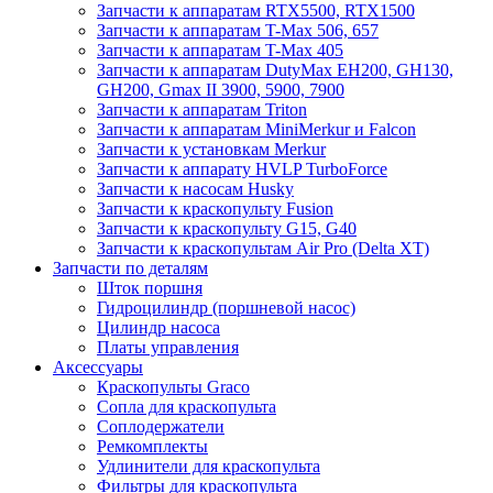
Запчасти к аппаратам RTX5500, RTX1500
Запчасти к аппаратам T-Max 506, 657
Запчасти к аппаратам T-Max 405
Запчасти к аппаратам DutyMax EH200, GH130,
GH200, Gmax II 3900, 5900, 7900
Запчасти к аппаратам Triton
Запчасти к аппаратам MiniMerkur и Falcon
Запчасти к установкам Merkur
Запчасти к аппарату HVLP TurboForce
Запчасти к насосам Husky
Запчасти к краскопульту Fusion
Запчасти к краскопульту G15, G40
Запчасти к краскопультам Air Pro (Delta XT)
Запчасти по деталям
Шток поршня
Гидроцилиндр (поршневой насос)
Цилиндр насоса
Платы управления
Аксессуары
Краскопульты Graco
Сопла для краскопульта
Соплодержатели
Ремкомплекты
Удлинители для краскопульта
Фильтры для краскопульта