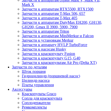
Запчасти к аппаратам серии Mark V, Mark VII,
Mark X
Запчасти к аппаратам RTX5500, RTX1500
Запчасти к аппаратам T-Max 506, 657
Запчасти к аппаратам T-Max 405
Запчасти к аппаратам DutyMax EH200, GH130,
GH200, Gmax II 3900, 5900, 7900
Запчасти к аппаратам Triton
Запчасти к аппаратам MiniMerkur и Falcon
Запчасти к установкам Merkur
Запчасти к аппарату HVLP TurboForce
Запчасти к насосам Husky
Запчасти к краскопульту Fusion
Запчасти к краскопульту G15, G40
Запчасти к краскопультам Air Pro (Delta XT)
Запчасти по деталям
Шток поршня
Гидроцилиндр (поршневой насос)
Цилиндр насоса
Платы управления
Аксессуары
Краскопульты Graco
Сопла для краскопульта
Соплодержатели
Ремкомплекты