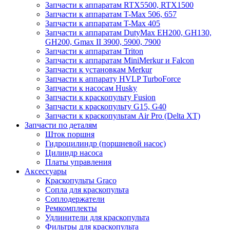
Запчасти к аппаратам RTX5500, RTX1500
Запчасти к аппаратам T-Max 506, 657
Запчасти к аппаратам T-Max 405
Запчасти к аппаратам DutyMax EH200, GH130,
GH200, Gmax II 3900, 5900, 7900
Запчасти к аппаратам Triton
Запчасти к аппаратам MiniMerkur и Falcon
Запчасти к установкам Merkur
Запчасти к аппарату HVLP TurboForce
Запчасти к насосам Husky
Запчасти к краскопульту Fusion
Запчасти к краскопульту G15, G40
Запчасти к краскопультам Air Pro (Delta XT)
Запчасти по деталям
Шток поршня
Гидроцилиндр (поршневой насос)
Цилиндр насоса
Платы управления
Аксессуары
Краскопульты Graco
Сопла для краскопульта
Соплодержатели
Ремкомплекты
Удлинители для краскопульта
Фильтры для краскопульта