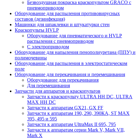
Безвоздушная покраска краскопультом GRACO с
пневмоприводом
Оборудование для распыления противовирусных
составов (дезинфекция)
Машинки для шпаклевки и штукатурки стен
Краскопульты HVLP
Оборудование для пневматического и HVLP
распыления с пневмоприводом
C электроприводом
Оборудование для напыления пенополиуретана (ППУ) и
полимочевины
Оборудование для распыления в электростатическом
поле
Оборудование для перекачивания и перемешивания
Оборудование для перекачивания
Для перемешивания
Запчасти для аппаратов и краскопультов
Запчасти к краскопульту ULTRA HH DC, ULTRA
MAX HH DC
Запчасти к аппаратам GX21, GX FF
Запчасти к аппаратам 190, 290, 390КА, ST MAX
395, 495 и 595
Запчасти к аппаратам UltraMax II 695, 795
Запчасти к аппаратам серии Mark V, Mark VII,
Mark X