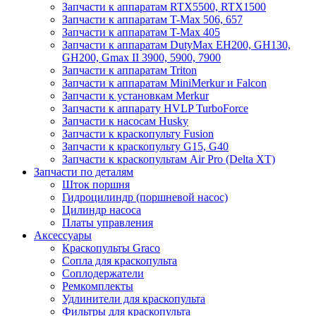
Запчасти к аппаратам RTX5500, RTX1500
Запчасти к аппаратам T-Max 506, 657
Запчасти к аппаратам T-Max 405
Запчасти к аппаратам DutyMax EH200, GH130,
GH200, Gmax II 3900, 5900, 7900
Запчасти к аппаратам Triton
Запчасти к аппаратам MiniMerkur и Falcon
Запчасти к установкам Merkur
Запчасти к аппарату HVLP TurboForce
Запчасти к насосам Husky
Запчасти к краскопульту Fusion
Запчасти к краскопульту G15, G40
Запчасти к краскопультам Air Pro (Delta XT)
Запчасти по деталям
Шток поршня
Гидроцилиндр (поршневой насос)
Цилиндр насоса
Платы управления
Аксессуары
Краскопульты Graco
Сопла для краскопульта
Соплодержатели
Ремкомплекты
Удлинители для краскопульта
Фильтры для краскопульта