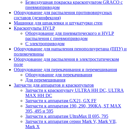
Безвоздушная покраска краскопультом GRACO с
пневмоприводом
Оборудование для распыления противовирусных
составов (дезинфекция)
Машинки для шпаклевки и штукатурки стен
Краскопульты HVLP
Оборудование для пневматического и HVLP
распыления с пневмоприводом
C электроприводом
Оборудование для напыления пенополиуретана (ППУ) и
полимочевины
Оборудование для распыления в электростатическом
поле
Оборудование для перекачивания и перемешивания
Оборудование для перекачивания
Для перемешивания
Запчасти для аппаратов и краскопультов
Запчасти к краскопульту ULTRA HH DC, ULTRA
MAX HH DC
Запчасти к аппаратам GX21, GX FF
Запчасти к аппаратам 190, 290, 390КА, ST MAX
395, 495 и 595
Запчасти к аппаратам UltraMax II 695, 795
Запчасти к аппаратам серии Mark V, Mark VII,
Mark X