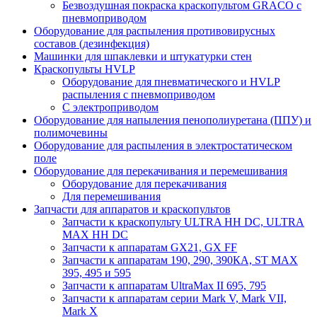
Безвоздушная покраска краскопультом GRACO с
пневмоприводом
Оборудование для распыления противовирусных
составов (дезинфекция)
Машинки для шпаклевки и штукатурки стен
Краскопульты HVLP
Оборудование для пневматического и HVLP
распыления с пневмоприводом
C электроприводом
Оборудование для напыления пенополиуретана (ППУ) и
полимочевины
Оборудование для распыления в электростатическом
поле
Оборудование для перекачивания и перемешивания
Оборудование для перекачивания
Для перемешивания
Запчасти для аппаратов и краскопультов
Запчасти к краскопульту ULTRA HH DC, ULTRA
MAX HH DC
Запчасти к аппаратам GX21, GX FF
Запчасти к аппаратам 190, 290, 390КА, ST MAX
395, 495 и 595
Запчасти к аппаратам UltraMax II 695, 795
Запчасти к аппаратам серии Mark V, Mark VII,
Mark X