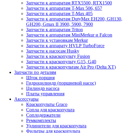
Запчасти к аппаратам RTX5500, RTX1500
Запчасти к аппаратам T-Max 506, 657
Запчасти к аппаратам T-Max 405
Запчасти к аппаратам DutyMax EH200, GH130,
GH200, Gmax II 3900, 5900, 7900
Запчасти к аппаратам Triton
Запчасти к аппаратам MiniMerkur и Falcon
Запчасти к установкам Merkur
Запчасти к аппарату HVLP TurboForce
Запчасти к насосам Husky
Запчасти к краскопульту Fusion
Запчасти к краскопульту G15, G40
Запчасти к краскопультам Air Pro (Delta XT)
Запчасти по деталям
Шток поршня
Гидроцилиндр (поршневой насос)
Цилиндр насоса
Платы управления
Аксессуары
Краскопульты Graco
Сопла для краскопульта
Соплодержатели
Ремкомплекты
Удлинители для краскопульта
Фильтры для краскопульта