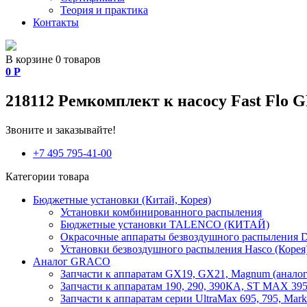
Теория и практика
Контакты
В корзине 0 товаров
0
Р
218112 Ремкомплект к насосу Fast Flo
Звоните и заказывайте!
+7 495 795-41-00
Категории товара
Бюджетные установки (Китай, Корея)
Установки комбинированного распыления
Бюджетные установки TALENCO (КИТАЙ)
Окрасочные аппараты безвоздушного распыления D
Установки безвоздушного распыления Hasco (Корея
Аналог GRACO
Запчасти к аппаратам GX19, GX21, Magnum (аналог
Запчасти к аппаратам 190, 290, 390КА, ST MAX 395,
Запчасти к аппаратам серии UltraMax 695, 795, Mark