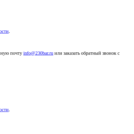
ости
.
онную почту
info@230bar.ru
или заказать обратный звонок с
ости
.