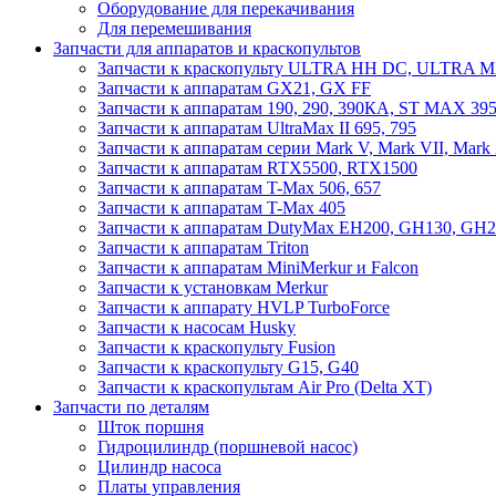
Оборудование для перекачивания
Для перемешивания
Запчасти для аппаратов и краскопультов
Запчасти к краскопульту ULTRA HH DC, ULTRA
Запчасти к аппаратам GX21, GX FF
Запчасти к аппаратам 190, 290, 390КА, ST MAX 395
Запчасти к аппаратам UltraMax II 695, 795
Запчасти к аппаратам серии Mark V, Mark VII, Mark
Запчасти к аппаратам RTX5500, RTX1500
Запчасти к аппаратам T-Max 506, 657
Запчасти к аппаратам T-Max 405
Запчасти к аппаратам DutyMax EH200, GH130, GH200
Запчасти к аппаратам Triton
Запчасти к аппаратам MiniMerkur и Falcon
Запчасти к установкам Merkur
Запчасти к аппарату HVLP TurboForce
Запчасти к насосам Husky
Запчасти к краскопульту Fusion
Запчасти к краскопульту G15, G40
Запчасти к краскопультам Air Pro (Delta XT)
Запчасти по деталям
Шток поршня
Гидроцилиндр (поршневой насос)
Цилиндр насоса
Платы управления