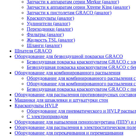
Запчасти к аппаратам серии Merkur (аналог)
Запчасти к аппаратам серии Xtreme King (аналог)
Запчасти к пистолетам GRACO (аналог)
Краскопульты (аналог)
Удлинители (аналог)
Переходники (аналог)
Фильтры (аналог)
Жидкость TSL (аналог)
Шланги (аналог)
Шпателя GRACO
Оборудование для безвоздушной покраски GRACO
Безвоздушная покраска краскопультом GRACO с э
Безвоздушная покраска краскопультом GRACO с б
Оборудование для комбинированного распыления
Оборудование для комбинированного распыления 
Оборудование для комбинированного распыления с
Безвоздушная покраска краскопультом GRACO с п
Оборудование для распыления противовирусных составо
Машинки для шпаклевки и штукатурки стен
Краскопульты HVLP
Оборудование для пневматического и HVLP распы
C электроприводом
Оборудование для напыления пенополиуретана (ППУ) и
Оборудование для распыления в электростатическом пол
Оборудование для перекачивания и перемешивания