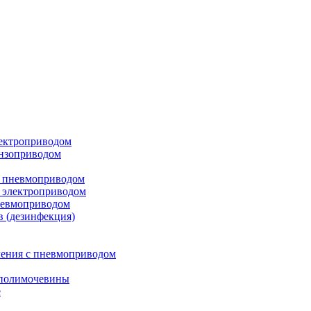
лектроприводом
ензоприводом
с пневмоприводом
 электроприводом
невмоприводом
в (дезинфекция)
ления с пневмоприводом
 полимочевины
е