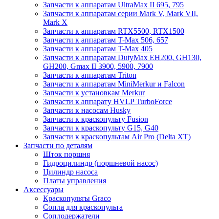
Запчасти к аппаратам UltraMax II 695, 795
Запчасти к аппаратам серии Mark V, Mark VII,
Mark X
Запчасти к аппаратам RTX5500, RTX1500
Запчасти к аппаратам T-Max 506, 657
Запчасти к аппаратам T-Max 405
Запчасти к аппаратам DutyMax EH200, GH130,
GH200, Gmax II 3900, 5900, 7900
Запчасти к аппаратам Triton
Запчасти к аппаратам MiniMerkur и Falcon
Запчасти к установкам Merkur
Запчасти к аппарату HVLP TurboForce
Запчасти к насосам Husky
Запчасти к краскопульту Fusion
Запчасти к краскопульту G15, G40
Запчасти к краскопультам Air Pro (Delta XT)
Запчасти по деталям
Шток поршня
Гидроцилиндр (поршневой насос)
Цилиндр насоса
Платы управления
Аксессуары
Краскопульты Graco
Сопла для краскопульта
Соплодержатели