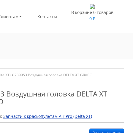
В корзине 0 товаров
Клиентам
Контакты
0
Р
/
lta XT)
239953 Воздушная головка DELTA XT GRACO
3 Воздушная головка DELTA XT
O
я:
Запчасти к краскопультам Air Pro (Delta XT)
Задать вопрос