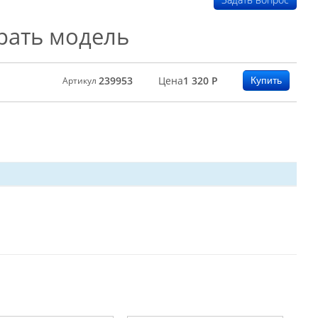
рать модель
239953
Цена
1 320
Р
Артикул