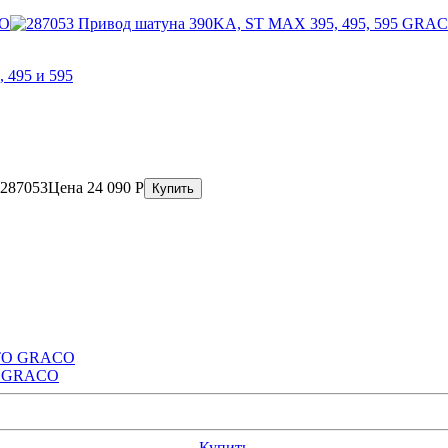
 495 и 595
287053
Цена
24 090
Р
TO GRACO
Купить