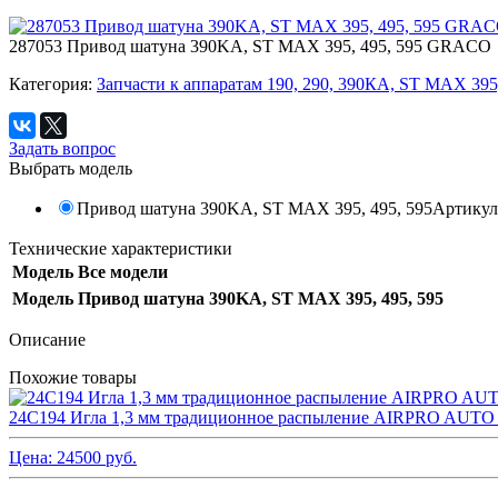
287053 Привод шатуна 390KA, ST MAX 395, 495, 595 GRACO
Категория:
Запчасти к аппаратам 190, 290, 390КА, ST MAX 395,
Задать вопрос
Выбрать модель
Привод шатуна 390KA, ST MAX 395, 495, 595
Артикул
Технические характеристики
Модель
Все модели
Модель
Привод шатуна 390KA, ST MAX 395, 495, 595
Описание
Похожие товары
24C194 Игла 1,3 мм традиционное распыление AIRPRO AU
Цена:
24500
руб.