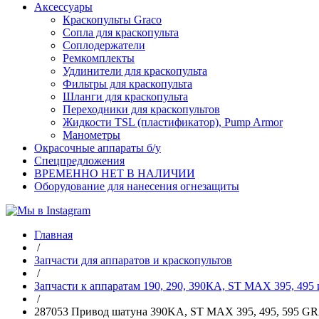
Аксессуары
Краскопульты Graco
Сопла для краскопульта
Соплодержатели
Ремкомплекты
Удлинители для краскопульта
Фильтры для краскопульта
Шланги для краскопульта
Переходники для краскопультов
Жидкости TSL (пластификатор), Pump Armor
Манометры
Окрасочные аппараты б/у
Спецпредложения
ВРЕМЕННО НЕТ В НАЛИЧИИ
Оборудование для нанесения огнезащиты
Главная
/
Запчасти для аппаратов и краскопультов
/
Запчасти к аппаратам 190, 290, 390КА, ST MAX 395, 495 
/
287053 Привод шатуна 390KA, ST MAX 395, 495, 595 