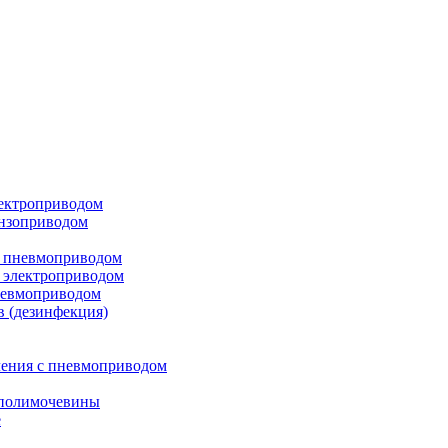
лектроприводом
ензоприводом
с пневмоприводом
 электроприводом
невмоприводом
в (дезинфекция)
ления с пневмоприводом
 полимочевины
е