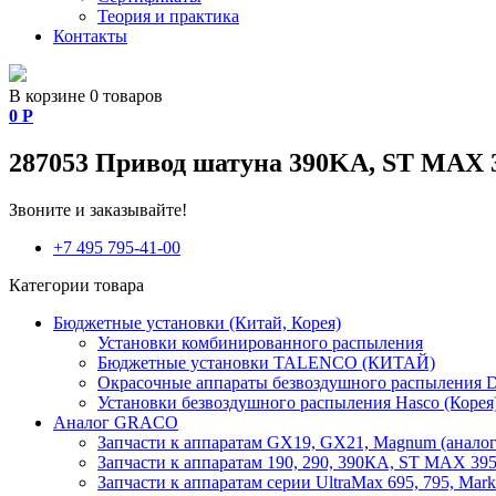
Теория и практика
Контакты
В корзине 0 товаров
0
Р
287053 Привод шатуна 390KA, ST MAX 
Звоните и заказывайте!
+7 495 795-41-00
Категории товара
Бюджетные установки (Китай, Корея)
Установки комбинированного распыления
Бюджетные установки TALENCO (КИТАЙ)
Окрасочные аппараты безвоздушного распыления D
Установки безвоздушного распыления Hasco (Корея
Аналог GRACO
Запчасти к аппаратам GX19, GX21, Magnum (аналог
Запчасти к аппаратам 190, 290, 390КА, ST MAX 395,
Запчасти к аппаратам серии UltraMax 695, 795, Mark