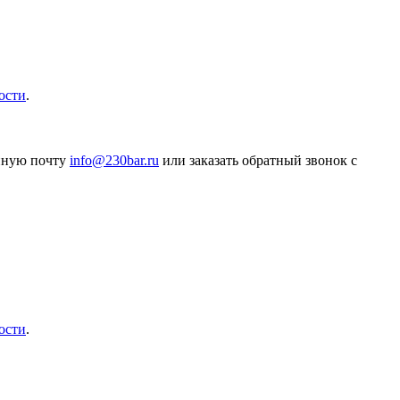
ости
.
онную почту
info@230bar.ru
или заказать обратный звонок с
ости
.