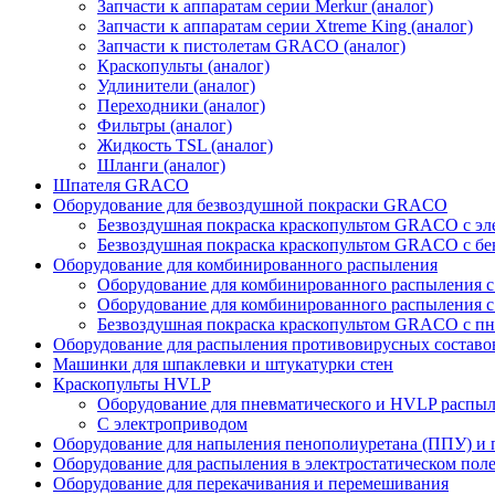
Запчасти к аппаратам серии Merkur (аналог)
Запчасти к аппаратам серии Xtreme King (аналог)
Запчасти к пистолетам GRACO (аналог)
Краскопульты (аналог)
Удлинители (аналог)
Переходники (аналог)
Фильтры (аналог)
Жидкость TSL (аналог)
Шланги (аналог)
Шпателя GRACO
Оборудование для безвоздушной покраски GRACO
Безвоздушная покраска краскопультом GRACO с э
Безвоздушная покраска краскопультом GRACO с б
Оборудование для комбинированного распыления
Оборудование для комбинированного распыления 
Оборудование для комбинированного распыления с
Безвоздушная покраска краскопультом GRACO с п
Оборудование для распыления противовирусных составо
Машинки для шпаклевки и штукатурки стен
Краскопульты HVLP
Оборудование для пневматического и HVLP распы
C электроприводом
Оборудование для напыления пенополиуретана (ППУ) и
Оборудование для распыления в электростатическом пол
Оборудование для перекачивания и перемешивания