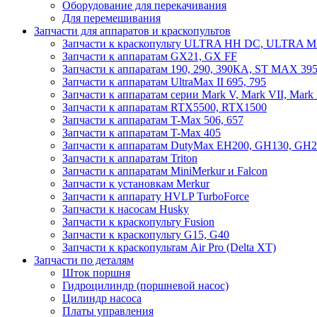
Оборудование для перекачивания
Для перемешивания
Запчасти для аппаратов и краскопультов
Запчасти к краскопульту ULTRA HH DC, ULTRA
Запчасти к аппаратам GX21, GX FF
Запчасти к аппаратам 190, 290, 390КА, ST MAX 395
Запчасти к аппаратам UltraMax II 695, 795
Запчасти к аппаратам серии Mark V, Mark VII, Mark
Запчасти к аппаратам RTX5500, RTX1500
Запчасти к аппаратам T-Max 506, 657
Запчасти к аппаратам T-Max 405
Запчасти к аппаратам DutyMax EH200, GH130, GH200
Запчасти к аппаратам Triton
Запчасти к аппаратам MiniMerkur и Falcon
Запчасти к установкам Merkur
Запчасти к аппарату HVLP TurboForce
Запчасти к насосам Husky
Запчасти к краскопульту Fusion
Запчасти к краскопульту G15, G40
Запчасти к краскопультам Air Pro (Delta XT)
Запчасти по деталям
Шток поршня
Гидроцилиндр (поршневой насос)
Цилиндр насоса
Платы управления