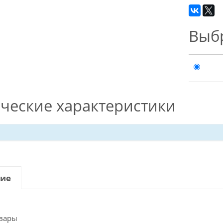
Выб
ческие характеристики
ие
вары