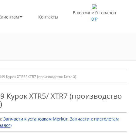
В корзине 0 товаров
Клиентам
Контакты
0
Р
49 Курок XTR5/ XTR7 (производство Китай)
9 Курок XTR5/ XTR7 (производство
)
я:
Запчасти к установкам Merkur
,
Запчасти к пистолетам
алог)