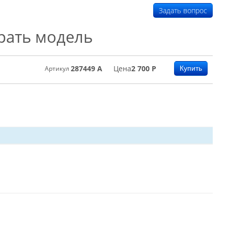
Задать вопрос
рать модель
287449 А
Цена
2 700
Р
Артикул