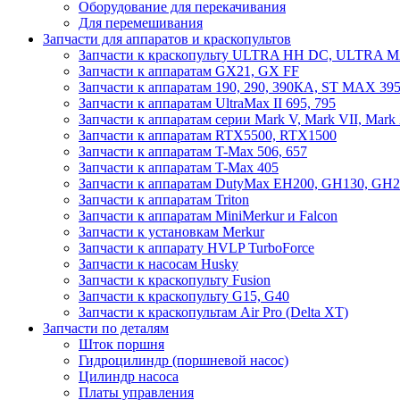
Оборудование для перекачивания
Для перемешивания
Запчасти для аппаратов и краскопультов
Запчасти к краскопульту ULTRA HH DC, ULTRA
Запчасти к аппаратам GX21, GX FF
Запчасти к аппаратам 190, 290, 390КА, ST MAX 395
Запчасти к аппаратам UltraMax II 695, 795
Запчасти к аппаратам серии Mark V, Mark VII, Mark
Запчасти к аппаратам RTX5500, RTX1500
Запчасти к аппаратам T-Max 506, 657
Запчасти к аппаратам T-Max 405
Запчасти к аппаратам DutyMax EH200, GH130, GH200
Запчасти к аппаратам Triton
Запчасти к аппаратам MiniMerkur и Falcon
Запчасти к установкам Merkur
Запчасти к аппарату HVLP TurboForce
Запчасти к насосам Husky
Запчасти к краскопульту Fusion
Запчасти к краскопульту G15, G40
Запчасти к краскопультам Air Pro (Delta XT)
Запчасти по деталям
Шток поршня
Гидроцилиндр (поршневой насос)
Цилиндр насоса
Платы управления