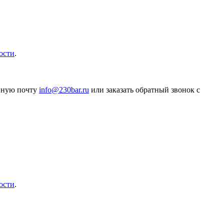
ости
.
онную почту
info@230bar.ru
или заказать обратный звонок с
ости
.