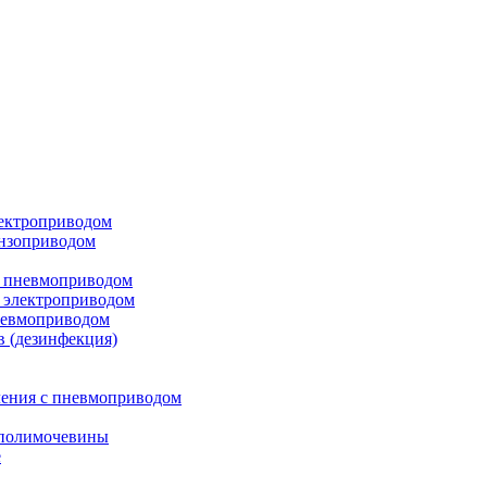
лектроприводом
ензоприводом
с пневмоприводом
 электроприводом
невмоприводом
в (дезинфекция)
ления с пневмоприводом
 полимочевины
е