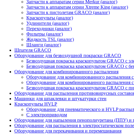
Запчасти к аппаратам серии Merkur (аналог)
Запчасти к аппаратам серии Xtreme King (аналог)
Запчасти к пистолетам GRACO (аналог)
Краскопульты (аналог)
Удлинители (аналог)
Переходники (аналог)
Фильтры (аналог)
Жидкость TSL (аналог)
Шланги (аналог)
Шпателя GRACO
Оборудование для безвоздушной покраски GRACO
Безвоздушная покраска краскопультом GRACO с э
Безвоздушная покраска краскопультом GRACO с б
Оборудование для комбинированного распыления
Оборудование для комбинированного распыления 
Оборудование для комбинированного распыления с
Безвоздушная покраска краскопультом GRACO с п
Оборудование для распыления противовирусных составо
Машинки для шпаклевки и штукатурки стен
Краскопульты HVLP
Оборудование для пневматического и HVLP распы
C электроприводом
Оборудование для напыления пенополиуретана (ППУ) и
Оборудование для распыления в электростатическом пол
Оборудование для перекачивания и перемешивания