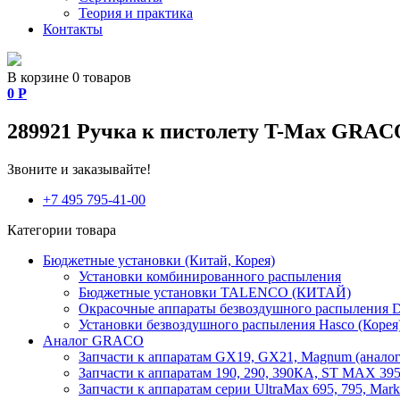
Теория и практика
Контакты
В корзине 0 товаров
0
Р
289921 Ручка к пистолету T-Max GRAC
Звоните и заказывайте!
+7 495 795-41-00
Категории товара
Бюджетные установки (Китай, Корея)
Установки комбинированного распыления
Бюджетные установки TALENCO (КИТАЙ)
Окрасочные аппараты безвоздушного распыления D
Установки безвоздушного распыления Hasco (Корея
Аналог GRACO
Запчасти к аппаратам GX19, GX21, Magnum (аналог
Запчасти к аппаратам 190, 290, 390КА, ST MAX 395,
Запчасти к аппаратам серии UltraMax 695, 795, Mark