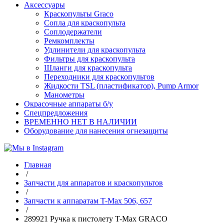
Аксессуары
Краскопульты Graco
Сопла для краскопульта
Соплодержатели
Ремкомплекты
Удлинители для краскопульта
Фильтры для краскопульта
Шланги для краскопульта
Переходники для краскопультов
Жидкости TSL (пластификатор), Pump Armor
Манометры
Окрасочные аппараты б/у
Спецпредложения
ВРЕМЕННО НЕТ В НАЛИЧИИ
Оборудование для нанесения огнезащиты
Главная
/
Запчасти для аппаратов и краскопультов
/
Запчасти к аппаратам T-Max 506, 657
/
289921 Ручка к пистолету T-Max GRACO