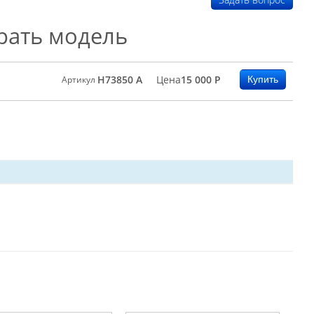
рать модель
H73850 A
Цена
15 000
Р
Артикул