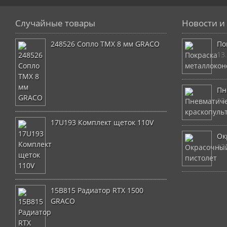
Случайные товары
Новости и 
248526 Сопло TMX 8 мм GRACO
По
13
Пн
13
17U193 Комплект щеток 110V
Ок
13
15B815 Радиатор RTX 1500
GRACO