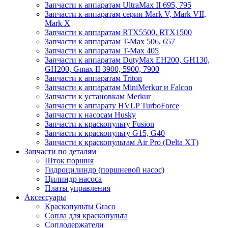
Запчасти к аппаратам UltraMax II 695, 795
Запчасти к аппаратам серии Mark V, Mark VII,
Mark X
Запчасти к аппаратам RTX5500, RTX1500
Запчасти к аппаратам T-Max 506, 657
Запчасти к аппаратам T-Max 405
Запчасти к аппаратам DutyMax EH200, GH130,
GH200, Gmax II 3900, 5900, 7900
Запчасти к аппаратам Triton
Запчасти к аппаратам MiniMerkur и Falcon
Запчасти к установкам Merkur
Запчасти к аппарату HVLP TurboForce
Запчасти к насосам Husky
Запчасти к краскопульту Fusion
Запчасти к краскопульту G15, G40
Запчасти к краскопультам Air Pro (Delta XT)
Запчасти по деталям
Шток поршня
Гидроцилиндр (поршневой насос)
Цилиндр насоса
Платы управления
Аксессуары
Краскопульты Graco
Сопла для краскопульта
Соплодержатели