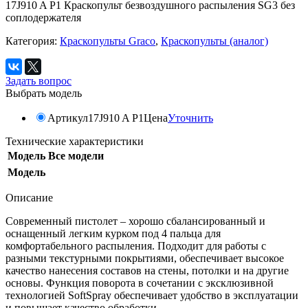
17J910 A P1 Краскопульт безвоздушного распыления SG3 без
соплодержателя
Категория:
Краскопульты Graco
,
Краскопульты (аналог)
Задать вопрос
Выбрать модель
Артикул
17J910 A P1
Цена
Уточнить
Технические характеристики
Модель
Все модели
Модель
Описание
Современный пистолет – хорошо сбалансированный и
оснащенный легким курком под 4 пальца для
комфортабельного распыления. Подходит для работы с
разными текстурными покрытиями, обеспечивает высокое
качество нанесения составов на стены, потолки и на другие
основы. Функция поворота в сочетании с эксклюзивной
технологией SoftSpray обеспечивает удобство в эксплуатации
и повышает качество обработки.