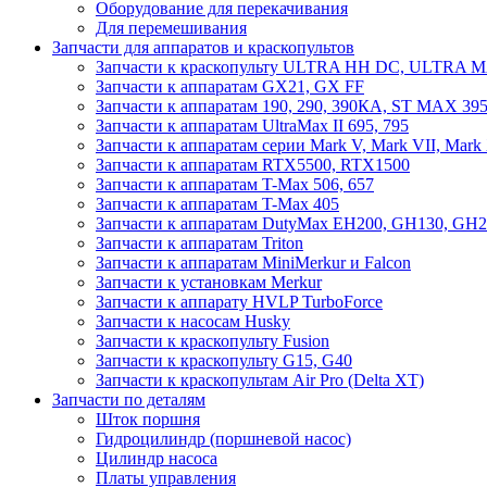
Оборудование для перекачивания
Для перемешивания
Запчасти для аппаратов и краскопультов
Запчасти к краскопульту ULTRA HH DC, ULTRA
Запчасти к аппаратам GX21, GX FF
Запчасти к аппаратам 190, 290, 390КА, ST MAX 395
Запчасти к аппаратам UltraMax II 695, 795
Запчасти к аппаратам серии Mark V, Mark VII, Mark
Запчасти к аппаратам RTX5500, RTX1500
Запчасти к аппаратам T-Max 506, 657
Запчасти к аппаратам T-Max 405
Запчасти к аппаратам DutyMax EH200, GH130, GH200
Запчасти к аппаратам Triton
Запчасти к аппаратам MiniMerkur и Falcon
Запчасти к установкам Merkur
Запчасти к аппарату HVLP TurboForce
Запчасти к насосам Husky
Запчасти к краскопульту Fusion
Запчасти к краскопульту G15, G40
Запчасти к краскопультам Air Pro (Delta XT)
Запчасти по деталям
Шток поршня
Гидроцилиндр (поршневой насос)
Цилиндр насоса
Платы управления