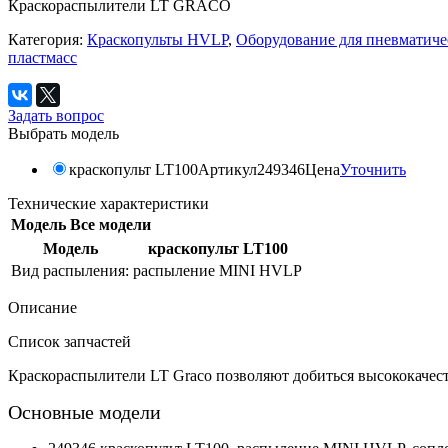
Краскораспылители LT GRACO
Категория:
Краскопульты HVLP
,
Оборудование для пневматич
пластмасс
Задать вопрос
Выбрать модель
краскопульт LT100
Артикул
249346
Цена
Уточнить
Технические характеристики
Модель
Все модели
Модель
краскопульт LT100
Вид распыления:
распыление MINI HVLP
Описание
Список запчастей
Краскораспылители LT Graco позволяют добиться высококачес
Основные модели