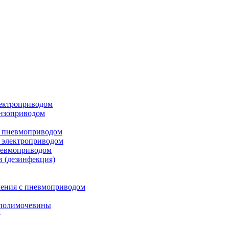
лектроприводом
ензоприводом
с пневмоприводом
 электроприводом
невмоприводом
в (дезинфекция)
ления с пневмоприводом
 полимочевины
е