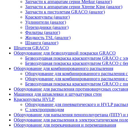
Запчасти к аппаратам серии Merkur (аналог)
Запчасти к аппаратам серии Xtreme King (аналог)
Запчасти к пистолетам GRACO (аналог)
Краскопульты (аналог)
Удлинители (аналог)
Переходники (аналог)
Фильтры (аналог)
Жидкость TSL (аналог)
Шланги (аналог)
Шпателя GRACO
Оборудование для безвоздушной покраски GRACO
Безвоздушная покраска краскопультом GRACO с э
Безвоздушная покраска краскопультом GRACO с б
Оборудование для комбинированного распыления
Оборудование для комбинированного распыления 
Оборудование для комбинированного распыления с
Безвоздушная покраска краскопультом GRACO с п
Оборудование для распыления противовирусных составо
Машинки для шпаклевки и штукатурки стен
Краскопульты HVLP
Оборудование для пневматического и HVLP распы
C электроприводом
Оборудование для напыления пенополиуретана (ППУ) и
Оборудование для распыления в электростатическом пол
Оборудование для перекачивания и перемешивания