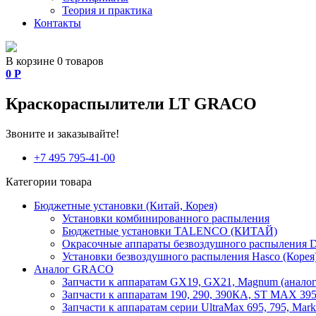
Теория и практика
Контакты
В корзине 0 товаров
0
Р
Краскораспылители LT GRACO
Звоните и заказывайте!
+7 495 795-41-00
Категории товара
Бюджетные установки (Китай, Корея)
Установки комбинированного распыления
Бюджетные установки TALENCO (КИТАЙ)
Окрасочные аппараты безвоздушного распыления D
Установки безвоздушного распыления Hasco (Корея
Аналог GRACO
Запчасти к аппаратам GX19, GX21, Magnum (аналог
Запчасти к аппаратам 190, 290, 390КА, ST MAX 395,
Запчасти к аппаратам серии UltraMax 695, 795, Mark