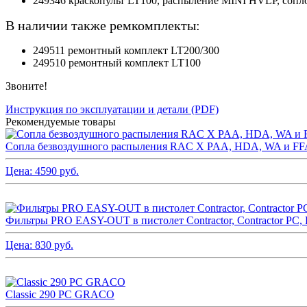
249346 краскопульт LT100, распыление MINI HVLP, сопло
В наличии также ремкомплекты:
249511 ремонтный комплект LT200/300
249510 ремонтный комплект LT100
Звоните!
Инструкция по эксплуатации и детали (PDF)
Рекомендуемые товары
Сопла безвоздушного распыления RAC X PAA, HDA, WA и 
Цена:
4590
руб.
Фильтры PRO EASY-OUT в пистолет Contractor, Contractor P
Цена:
830
руб.
Classic 290 PC GRACO