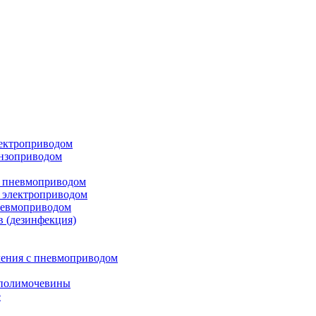
лектроприводом
ензоприводом
с пневмоприводом
 электроприводом
невмоприводом
в (дезинфекция)
ления с пневмоприводом
 полимочевины
е