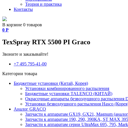
Теория и практика
Контакты
В корзине 0 товаров
0
Р
TexSpray RTX 5500 PI Graco
Звоните и заказывайте!
+7 495 795-41-00
Категории товара
Бюджетные установки (Китай, Корея)
Установки комбинированного распыления
Бюджетные установки TALENCO (КИТАЙ)
Окрасочные аппараты безвоздушного распыления D
Установки безвоздушного распыления Hasco (Корея
Аналог GRACO
Запчасти к аппаратам GX19, GX21, Magnum (аналог
Запчасти к аппаратам 190, 290, 390КА, ST MAX 395,
Запчасти к аппаратам серии UltraMax 695, 795, Mark