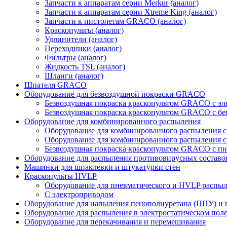
Запчасти к аппаратам серии Merkur (аналог)
Запчасти к аппаратам серии Xtreme King (аналог)
Запчасти к пистолетам GRACO (аналог)
Краскопульты (аналог)
Удлинители (аналог)
Переходники (аналог)
Фильтры (аналог)
Жидкость TSL (аналог)
Шланги (аналог)
Шпателя GRACO
Оборудование для безвоздушной покраски GRACO
Безвоздушная покраска краскопультом GRACO с э
Безвоздушная покраска краскопультом GRACO с б
Оборудование для комбинированного распыления
Оборудование для комбинированного распыления 
Оборудование для комбинированного распыления с
Безвоздушная покраска краскопультом GRACO с п
Оборудование для распыления противовирусных составо
Машинки для шпаклевки и штукатурки стен
Краскопульты HVLP
Оборудование для пневматического и HVLP распы
C электроприводом
Оборудование для напыления пенополиуретана (ППУ) и
Оборудование для распыления в электростатическом пол
Оборудование для перекачивания и перемешивания