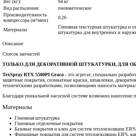
Вес (кг):
94 кг
Вид распыления:
пневматическое
Производительность
0.26
компрессора (м³/мин)
Глиняная текстурная штукатурка и о
Материалы
штукатурка для внутренних и нару
Описание
Список запчастей
ТОЛЬКО ДЛЯ ДЕКОРАТИВНОЙ ШТУКАТУРКИ, ДЛЯ О
TexSpray RTX 5500PI Graco
- это агрегат, специально разра
защитные покрытия, силикатные краски, шпаклевки, декоратив
техническими разработками, позволяющими наносить материалы
Благодаря уникальной насосной системе возможно нанесение 
Материалы
Глиняная штукатурка
Глиняные отделочные покрытия
Базовые покрытия и клеи для систем теплоизоляции EIFS,
Финишные покрытия для систем теплоизоляции EIFS, как 