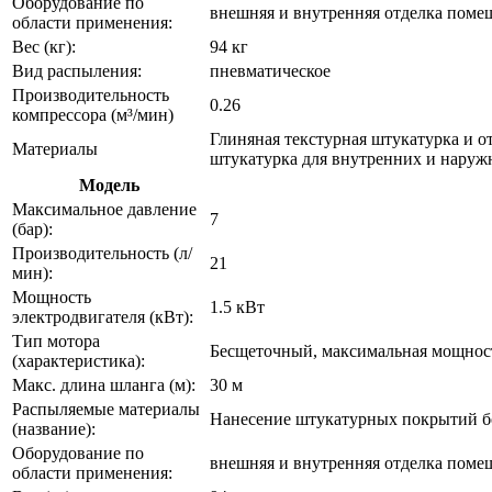
Оборудование по
внешняя и внутренняя отделка поме
области применения:
Вес (кг):
94 кг
Вид распыления:
пневматическое
Производительность
0.26
компрессора (м³/мин)
Глиняная текстурная штукатурка и о
Материалы
штукатурка для внутренних и нару
Модель
Максимальное давление
7
(бар):
Производительность (л/
21
мин):
Мощность
1.5 кВт
электродвигателя (кВт):
Тип мотора
Бесщеточный, максимальная мощность
(характеристика):
Макс. длина шланга (м):
30 м
Распыляемые материалы
Нанесение штукатурных покрытий б
(название):
Оборудование по
внешняя и внутренняя отделка поме
области применения: