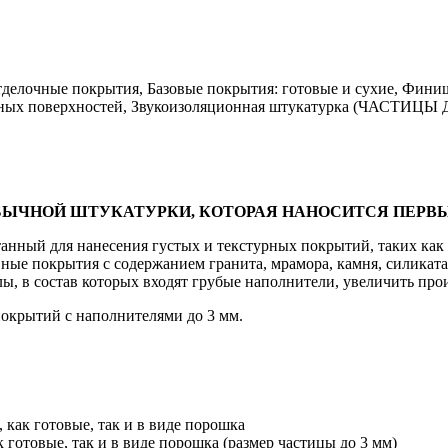
тделочные покрытия, Базовые покрытия: готовые и сухие, Фини
жных поверхностей, Звукоизоляционная штукатурка (ЧАСТИЦЫ 
БЫЧНОЙ ШТУКАТУРКИ, КОТОРАЯ НАНОСИТСЯ ПЕРВЫ
ботанный для нанесения густых и текстурных покрытий, таких 
ные покрытия с содержанием гранита, мрамора, камня, силиката
, в состав которых входят грубые наполнители, увеличить прои
покрытий с наполнителями до 3 мм.
 как готовые, так и в виде порошка
готовые, так и в виде порошка (размер частицы до 3 мм)