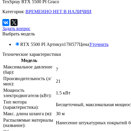
TexSpray RTX 5500 PI Graco
Категория:
ВРЕМЕННО НЕТ В НАЛИЧИИ
Задать вопрос
Выбрать модель
RTX 5500 PI
Артикул
17H577
Цена
Уточнить
Технические характеристики
Модель
Максимальное давление
7
(бар):
Производительность (л/
21
мин):
Мощность
1.5 кВт
электродвигателя (кВт):
Тип мотора
Бесщеточный, максимальная мощность
(характеристика):
Макс. длина шланга (м):
30 м
Распыляемые материалы
Нанесение штукатурных покрытий б
(название):