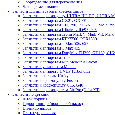
Оборудование для перекачивания
Для перемешивания
Запчасти для аппаратов и краскопультов
Запчасти к краскопульту ULTRA HH DC, ULTRA
Запчасти к аппаратам GX21, GX FF
Запчасти к аппаратам 190, 290, 390КА, ST MAX 395
Запчасти к аппаратам UltraMax II 695, 795
Запчасти к аппаратам серии Mark V, Mark VII, Mark
Запчасти к аппаратам RTX5500, RTX1500
Запчасти к аппаратам T-Max 506, 657
Запчасти к аппаратам T-Max 405
Запчасти к аппаратам DutyMax EH200, GH130, GH200
Запчасти к аппаратам Triton
Запчасти к аппаратам MiniMerkur и Falcon
Запчасти к установкам Merkur
Запчасти к аппарату HVLP TurboForce
Запчасти к насосам Husky
Запчасти к краскопульту Fusion
Запчасти к краскопульту G15, G40
Запчасти к краскопультам Air Pro (Delta XT)
Запчасти по деталям
Шток поршня
Гидроцилиндр (поршневой насос)
Цилиндр насоса
Платы управления