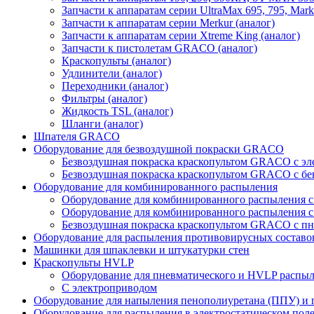
Запчасти к аппаратам серии UltraMax 695, 795, Mark
Запчасти к аппаратам серии Merkur (аналог)
Запчасти к аппаратам серии Xtreme King (аналог)
Запчасти к пистолетам GRACO (аналог)
Краскопульты (аналог)
Удлинители (аналог)
Переходники (аналог)
Фильтры (аналог)
Жидкость TSL (аналог)
Шланги (аналог)
Шпателя GRACO
Оборудование для безвоздушной покраски GRACO
Безвоздушная покраска краскопультом GRACO с э
Безвоздушная покраска краскопультом GRACO с б
Оборудование для комбинированного распыления
Оборудование для комбинированного распыления 
Оборудование для комбинированного распыления с
Безвоздушная покраска краскопультом GRACO с п
Оборудование для распыления противовирусных составо
Машинки для шпаклевки и штукатурки стен
Краскопульты HVLP
Оборудование для пневматического и HVLP распы
C электроприводом
Оборудование для напыления пенополиуретана (ППУ) и
Оборудование для распыления в электростатическом пол