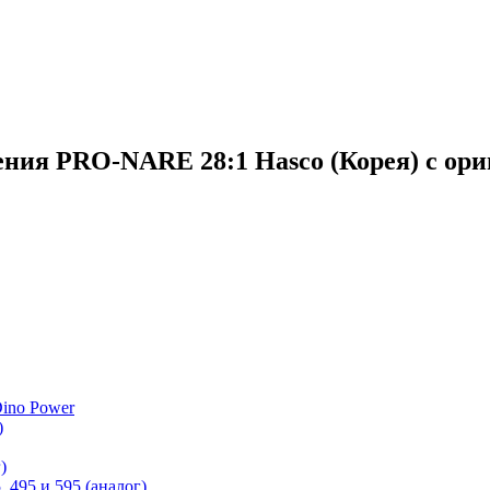
ения PRO-NARE 28:1 Hasco (Корея) с ор
ino Power
)
)
 495 и 595 (аналог)