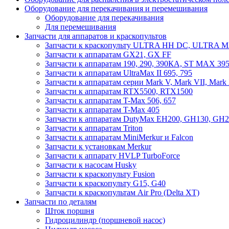
Оборудование для перекачивания и перемешивания
Оборудование для перекачивания
Для перемешивания
Запчасти для аппаратов и краскопультов
Запчасти к краскопульту ULTRA HH DC, ULTRA
Запчасти к аппаратам GX21, GX FF
Запчасти к аппаратам 190, 290, 390КА, ST MAX 395
Запчасти к аппаратам UltraMax II 695, 795
Запчасти к аппаратам серии Mark V, Mark VII, Mark
Запчасти к аппаратам RTX5500, RTX1500
Запчасти к аппаратам T-Max 506, 657
Запчасти к аппаратам T-Max 405
Запчасти к аппаратам DutyMax EH200, GH130, GH200
Запчасти к аппаратам Triton
Запчасти к аппаратам MiniMerkur и Falcon
Запчасти к установкам Merkur
Запчасти к аппарату HVLP TurboForce
Запчасти к насосам Husky
Запчасти к краскопульту Fusion
Запчасти к краскопульту G15, G40
Запчасти к краскопультам Air Pro (Delta XT)
Запчасти по деталям
Шток поршня
Гидроцилиндр (поршневой насос)