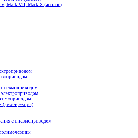
 V, Mark VII, Mark X (аналог)
лектроприводом
ензоприводом
с пневмоприводом
 электроприводом
невмоприводом
в (дезинфекция)
ления с пневмоприводом
 полимочевины
е