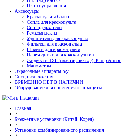
Цилиндр насоса
Платы управления
Аксессуары
Краскопульты Graco
Сопла для краскопульта
Соплодержатели
Ремкомплекты
Удлинители для краскопульта
Фильтры для краскопульта
Шланги для краскопульта
Переходники для краскопультов
Жидкости TSL (пластификатор), Pump Armor
Манометры
Окрасочные аппараты б/у
Спецпредложения
ВРЕМЕННО НЕТ В НАЛИЧИИ
Оборудование для нанесения огнезащиты
Главная
/
Бюджетные установки (Китай, Корея)
/
Установки комбинированного распыления
/