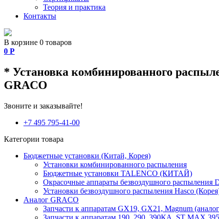
Теория и практика
Контакты
В корзине 0 товаров
0
Р
* Установка комбинированного распыл
GRACO
Звоните и заказывайте!
+7 495 795-41-00
Категории товара
Бюджетные установки (Китай, Корея)
Установки комбинированного распыления
Бюджетные установки TALENCO (КИТАЙ)
Окрасочные аппараты безвоздушного распыления D
Установки безвоздушного распыления Hasco (Корея
Аналог GRACO
Запчасти к аппаратам GX19, GX21, Magnum (аналог
Запчасти к аппаратам 190, 290, 390КА, ST MAX 395,