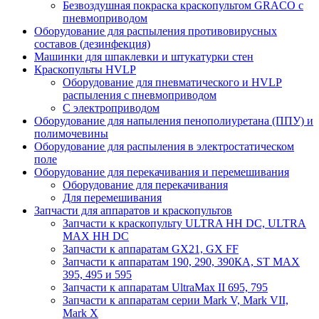
Безвоздушная покраска краскопультом GRACO с
пневмоприводом
Оборудование для распыления противовирусных
составов (дезинфекция)
Машинки для шпаклевки и штукатурки стен
Краскопульты HVLP
Оборудование для пневматического и HVLP
распыления с пневмоприводом
C электроприводом
Оборудование для напыления пенополиуретана (ППУ) и
полимочевины
Оборудование для распыления в электростатическом
поле
Оборудование для перекачивания и перемешивания
Оборудование для перекачивания
Для перемешивания
Запчасти для аппаратов и краскопультов
Запчасти к краскопульту ULTRA HH DC, ULTRA
MAX HH DC
Запчасти к аппаратам GX21, GX FF
Запчасти к аппаратам 190, 290, 390КА, ST MAX
395, 495 и 595
Запчасти к аппаратам UltraMax II 695, 795
Запчасти к аппаратам серии Mark V, Mark VII,
Mark X