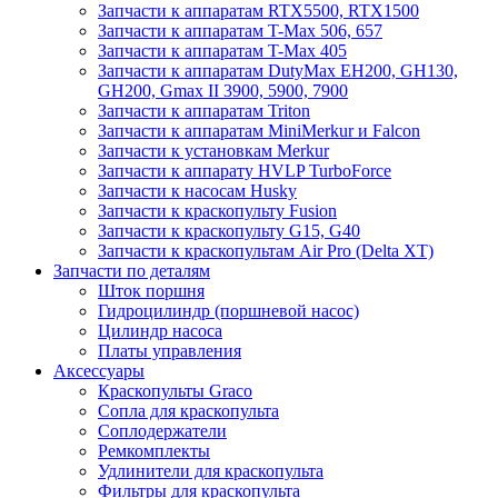
Запчасти к аппаратам RTX5500, RTX1500
Запчасти к аппаратам T-Max 506, 657
Запчасти к аппаратам T-Max 405
Запчасти к аппаратам DutyMax EH200, GH130,
GH200, Gmax II 3900, 5900, 7900
Запчасти к аппаратам Triton
Запчасти к аппаратам MiniMerkur и Falcon
Запчасти к установкам Merkur
Запчасти к аппарату HVLP TurboForce
Запчасти к насосам Husky
Запчасти к краскопульту Fusion
Запчасти к краскопульту G15, G40
Запчасти к краскопультам Air Pro (Delta XT)
Запчасти по деталям
Шток поршня
Гидроцилиндр (поршневой насос)
Цилиндр насоса
Платы управления
Аксессуары
Краскопульты Graco
Сопла для краскопульта
Соплодержатели
Ремкомплекты
Удлинители для краскопульта
Фильтры для краскопульта