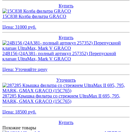
Купить
15C838 Колба фильтра GRACO
Цена:
31000
руб.
Купить
24B156 (24A381- полный артикул 257352) Перепускной
клапан UltraMax, Mark V GRACO
Цена:
Уточняйте цену
Уточнить
287285 Крышка фильтра со стрежнем UltraMax II 695, 795,
MARK, GMAX GRACO (15C765)
Цена:
18500
руб.
Купить
Похожие товары