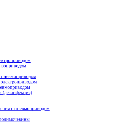
лектроприводом
ензоприводом
с пневмоприводом
 электроприводом
невмоприводом
в (дезинфекция)
ления с пневмоприводом
 полимочевины
е