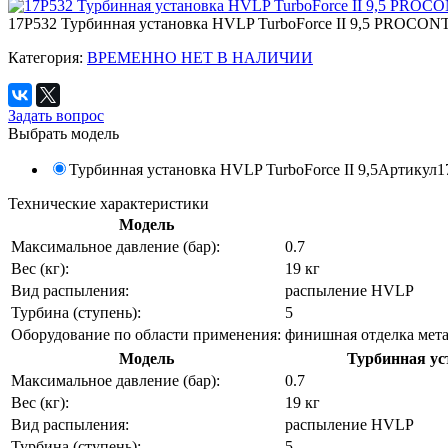
17P532 Турбинная установка HVLP TurboForce II 9,5 PRO
Категория:
ВРЕМЕННО НЕТ В НАЛИЧИИ
Задать вопрос
Выбрать модель
Турбинная установка HVLP TurboForce II 9,5
Артикул
1
Технические характеристики
Модель
Максимальное давление (бар):
0.7
Вес (кг):
19 кг
Вид распыления:
распыление HVLP
Турбина (ступень):
5
Оборудование по области применения:
финишная отделка мета
Модель
Турбинная ус
Максимальное давление (бар):
0.7
Вес (кг):
19 кг
Вид распыления:
распыление HVLP
Турбина (ступень):
5