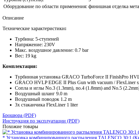
Оборудование по области применения:
финишная отделка мета
Описание
Технические характеристики
:
Турбина: 5-ступеней
Напряжение: 230V
Макс. воздушное давление: 0.7 bar
Вес: 19 kg
Комплектация:
Турбинная установка GRACO TurboForce II FinishPro
GRACO HVLP EDGE II Plus Gun with vacuum / FlexLiner system
Сопла и иглы No.3 (1.3mm), no.4 (1.8mm) and No.5 (2.2mm
Воздушный шланг 9.0 m
Воздушный поводок 1.2 m
3x стаканчика FlexLiner 1 liter
Брошюра (PDF)
Инструкция по эксплуатации (PDF)
Похожие товары
* Установка комбинированного распыления TALENCO 30:1 (К