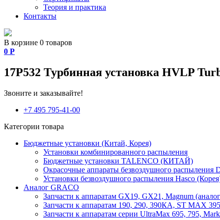
Теория и практика
Контакты
В корзине 0 товаров
0
Р
17P532 Турбинная установка HVLP T
Звоните и заказывайте!
+7 495 795-41-00
Категории товара
Бюджетные установки (Китай, Корея)
Установки комбинированного распыления
Бюджетные установки TALENCO (КИТАЙ)
Окрасочные аппараты безвоздушного распыления D
Установки безвоздушного распыления Hasco (Корея
Аналог GRACO
Запчасти к аппаратам GX19, GX21, Magnum (аналог
Запчасти к аппаратам 190, 290, 390КА, ST MAX 395,
Запчасти к аппаратам серии UltraMax 695, 795, Mark