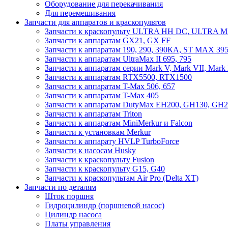
Оборудование для перекачивания
Для перемешивания
Запчасти для аппаратов и краскопультов
Запчасти к краскопульту ULTRA HH DC, ULTRA
Запчасти к аппаратам GX21, GX FF
Запчасти к аппаратам 190, 290, 390КА, ST MAX 395
Запчасти к аппаратам UltraMax II 695, 795
Запчасти к аппаратам серии Mark V, Mark VII, Mark
Запчасти к аппаратам RTX5500, RTX1500
Запчасти к аппаратам T-Max 506, 657
Запчасти к аппаратам T-Max 405
Запчасти к аппаратам DutyMax EH200, GH130, GH200
Запчасти к аппаратам Triton
Запчасти к аппаратам MiniMerkur и Falcon
Запчасти к установкам Merkur
Запчасти к аппарату HVLP TurboForce
Запчасти к насосам Husky
Запчасти к краскопульту Fusion
Запчасти к краскопульту G15, G40
Запчасти к краскопультам Air Pro (Delta XT)
Запчасти по деталям
Шток поршня
Гидроцилиндр (поршневой насос)
Цилиндр насоса
Платы управления