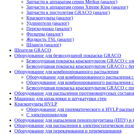
Запчасти к аппаратам серии Merkur (аналог)
Запчасти к аппаратам серии Xtreme King (аналог)
Запчасти к пистолетам GRACO (аналог)
Краскопульты (аналог)
Удлинители (аналог)
Переходники (аналог)
Фильтры (аналог)
Жидкость TSL (аналог)
Шланги (аналог)
Шпателя GRACO
Оборудование для безвоздушной покраски GRACO
Безвоздушная покраска краскопультом GRACO с э
Безвоздушная покраска краскопультом GRACO с б
Оборудование для комбинированного распыления
Оборудование для комбинированного распыления 
Оборудование для комбинированного распыления с
Безвоздушная покраска краскопультом GRACO с п
Оборудование для распыления противовирусных составо
Машинки для шпаклевки и штукатурки стен
Краскопульты HVLP
Оборудование для пневматического и HVLP распы
C электроприводом
Оборудование для напыления пенополиуретана (ППУ) и
Оборудование для распыления в электростатическом пол
Оборудование для перекачивания и перемешивания