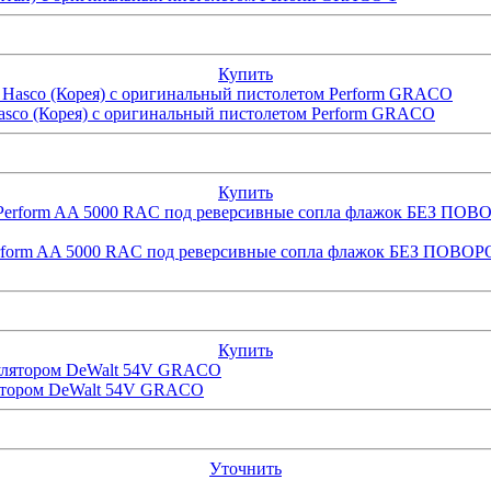
Купить
sco (Корея) с оригинальный пистолетом Perform GRACO
Купить
я Perform AA 5000 RAC под реверсивные сопла флажок БЕ
Купить
лятором DeWalt 54V GRACO
Уточнить