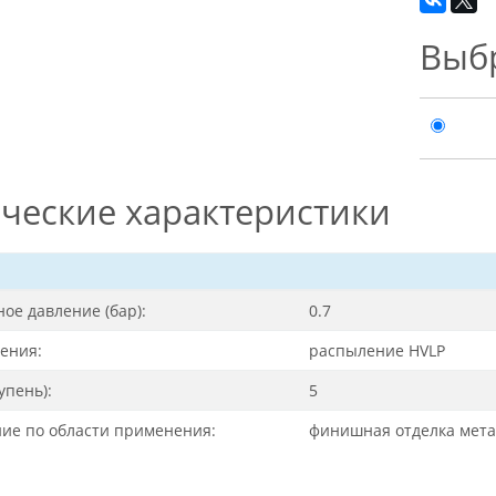
Выб
ческие характеристики
ое давление (бар):
0.7
ения:
распыление HVLP
упень):
5
ие по области применения:
финишная отделка мета