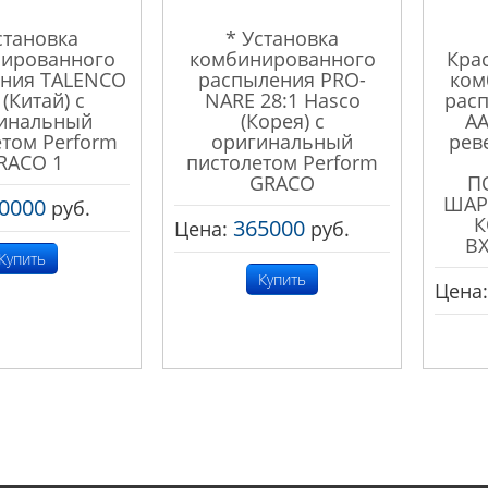
становка
* Установка
ированного
комбинированного
Кра
ния TALENCO
распыления PRO-
ком
 (Китай) с
NARE 28:1 Hasco
расп
инальный
(Корея) с
AA
етом Perform
оригинальный
рев
RACO 1
пистолетом Perform
GRACO
П
ШАР
0000
руб.
К
365000
Цена:
руб.
В
Купить
Купить
Цена