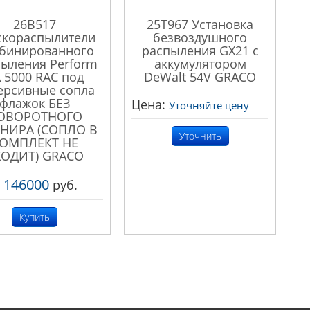
26B517
25T967 Установка
скораспылители
безвоздушного
бинированного
распыления GX21 с
ыления Perform
аккумулятором
 5000 RAC под
DeWalt 54V GRACO
ерсивные сопла
флажок БЕЗ
Цена:
Уточняйте цену
ОВОРОТНОГО
НИРА (СОПЛО В
Уточнить
ОМПЛЕКТ НЕ
ХОДИТ) GRACO
146000
:
руб.
Купить