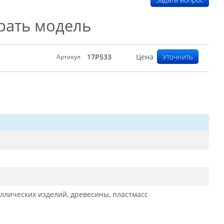
рать модель
17P533
Цена
Уточнить
Артикул
ллических изделий, древесины, пластмасс