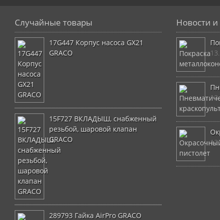
Случайные товары
Новости и 
17G447 Корпус насоса GX21
По
GRACO
13
Пн
13
15F727 ВКЛАДЫШ, снабженный
резьбой, шаровой клапан
Ок
GRACO
13
289793 Гайка AirPro GRACO