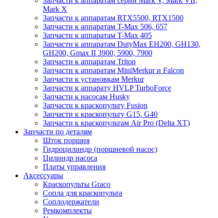
Запчасти к аппаратам серии Mark V, Mark VII,
Mark X
Запчасти к аппаратам RTX5500, RTX1500
Запчасти к аппаратам T-Max 506, 657
Запчасти к аппаратам T-Max 405
Запчасти к аппаратам DutyMax EH200, GH130,
GH200, Gmax II 3900, 5900, 7900
Запчасти к аппаратам Triton
Запчасти к аппаратам MiniMerkur и Falcon
Запчасти к установкам Merkur
Запчасти к аппарату HVLP TurboForce
Запчасти к насосам Husky
Запчасти к краскопульту Fusion
Запчасти к краскопульту G15, G40
Запчасти к краскопультам Air Pro (Delta XT)
Запчасти по деталям
Шток поршня
Гидроцилиндр (поршневой насос)
Цилиндр насоса
Платы управления
Аксессуары
Краскопульты Graco
Сопла для краскопульта
Соплодержатели
Ремкомплекты