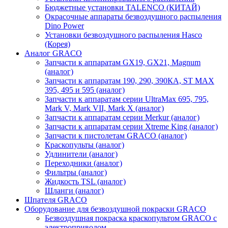
Бюджетные установки TALENCO (КИТАЙ)
Окрасочные аппараты безвоздушного распыления
Dino Power
Установки безвоздушного распыления Hasco
(Корея)
Аналог GRACO
Запчасти к аппаратам GX19, GX21, Magnum
(аналог)
Запчасти к аппаратам 190, 290, 390КА, ST MAX
395, 495 и 595 (аналог)
Запчасти к аппаратам серии UltraMax 695, 795,
Mark V, Mark VII, Mark X (аналог)
Запчасти к аппаратам серии Merkur (аналог)
Запчасти к аппаратам серии Xtreme King (аналог)
Запчасти к пистолетам GRACO (аналог)
Краскопульты (аналог)
Удлинители (аналог)
Переходники (аналог)
Фильтры (аналог)
Жидкость TSL (аналог)
Шланги (аналог)
Шпателя GRACO
Оборудование для безвоздушной покраски GRACO
Безвоздушная покраска краскопультом GRACO с
электроприводом